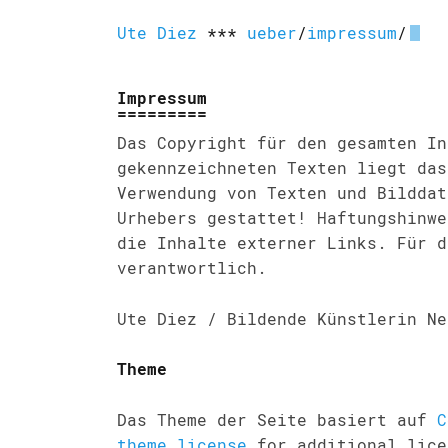
Ute Diez
***
ueber
/
impressum
/
Impressum
Das Copyright für den gesamten In
gekennzeichneten Texten liegt das
Verwendung von Texten und Bilddat
Urhebers gestattet! Haftungshinwe
die Inhalte externer Links. Für d
verantwortlich.
Ute Diez / Bildende Künstlerin N
Theme
Das Theme der Seite basiert auf
C
theme license
for additional lice